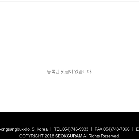
등록된 댓글이 없습니다.
Gyeongsangbuk-do, S. Korea ㅣ TEL 054)746-9933 ㅣ FAX 054)748-7066 ㅣ
COPYRIGHT 2018
SEOKGURAM
All Rights Reserved.