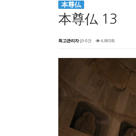
本尊仏
本尊仏 13
최고관리자
0건
4,883회