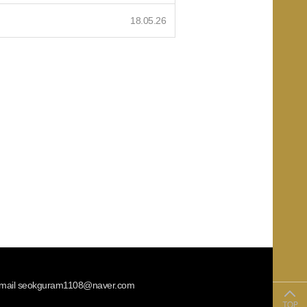
18.05.26
 Email seokguram1108@naver.com