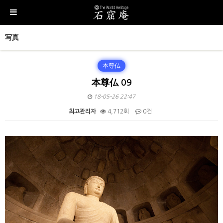
写真
本尊仏
本尊仏 09
18-05-26 22:47
최고관리자
4,712회
0건
본문