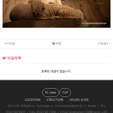
이전글
목록
다음글
댓글목록
등록된 댓글이 없습니다.
PC view
TOP
LOCATION
STRUCTURE
HOURS & FEE
873-243, Bulguk-ro, Gyeongju-si, Gyeongsangbuk-do, S. Korea ㅣ TEL
054)746-9933 ㅣ FAX 054)748-7066 ㅣ Email seokguram108@naver.com